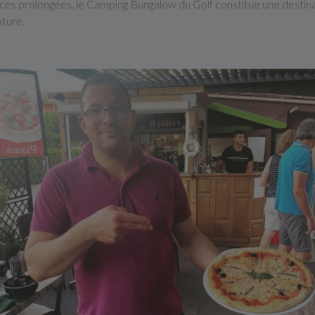
es prolongées, le Camping Bungalow du Golf constitue une destinat
ature.