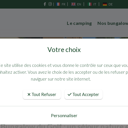
|
|
|
FR
EN
IT
DE
Le camping
Nos bungalo
Votre choix
e site utilise des cookies et vous donne le contrôle sur ceux que vo
haitez activer. Vous avez le choix de les accepter ou de les refuser 
naviguer sur notre site internet.
Tout Refuser
Tout Accepter
un séjour nature et confort
Personnaliser
ungalow du Golf : un séjour nature 