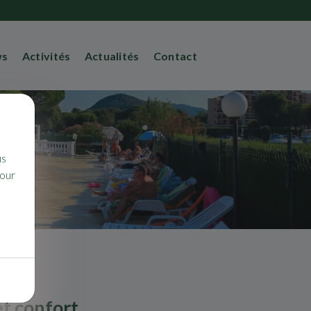
ws
Activités
Actualités
Contact
us
pour
et confort