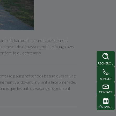
rencontrent harmonieusement. Idéalement
 de calme et de dépaysement. Les bungalows,
en famille ou entre amis.
RECHERCHE
errasse pour profiter des beaux jours et une
APPELER
nement verdoyant, invitant à la promenade,
tandis que les autres vacanciers pourront
CONTACT
RÉSERVATION