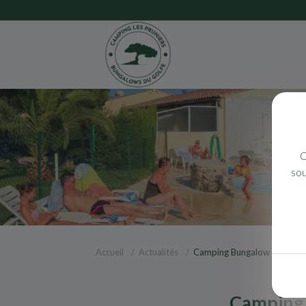
C
sou
Accueil
Actualités
Camping Bungalow du Golf : 
Camping B