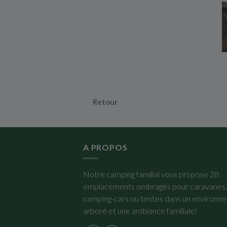
Retour
A PROPOS
Notre camping familial vous propose 28
emplacements ombragés pour caravanes,
camping-cars ou tentes dans un environn
arboré et une ambiance familiale!