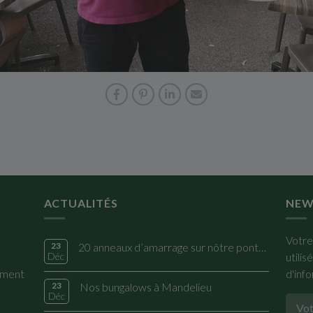
ACTUALITÉS
NEW
Votre
23
20 anneaux d’amarrage sur nôtre ponton privé
Déc
utili
ement
d'inf
23
Nos bungalows à Mandelieu
Déc