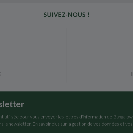
SUIVEZ-NOUS !
K
sletter
 utilisée pour vous envoyer les lettres d'information de Bungalo
ns la newsletter.
En savoir plus sur la gestion de vos données et vos