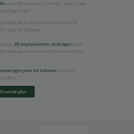
les
vous offrent tout le confort: séjour, coin
t parking privé.
 de sable fin se situent à seulement 450
es rives de la Siagne.
ropose
28 emplacements ombragés
pour
ntes dans un environnement arboré et une
 amarrages pour les bateaux
sur notre
ur place.
En savoir plus