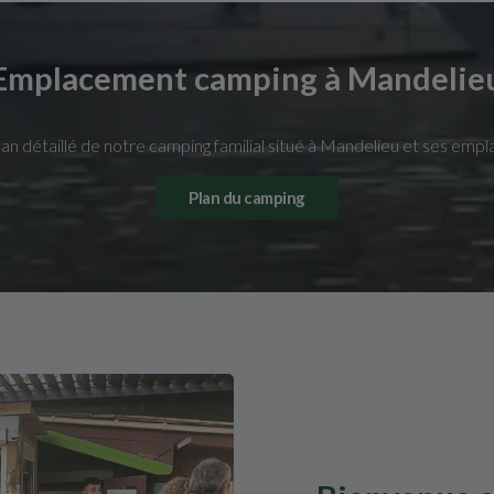
Emplacement camping à Mandelie
an détaillé de notre camping familial situé à Mandelieu et ses empla
Plan du camping