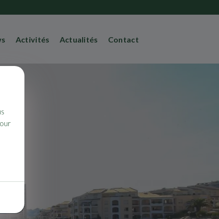
ws
Activités
Actualités
Contact
us
pour