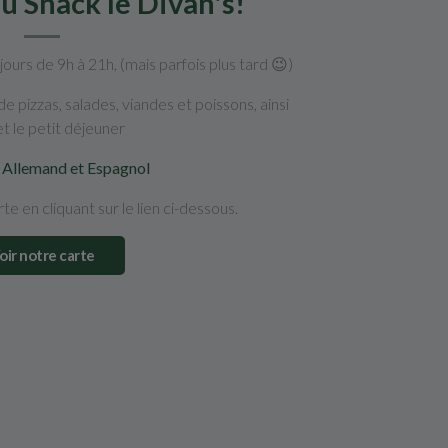
u Snack le Divan's!
urs de 9h à 21h, (mais parfois plus tard 😉)
 pizzas, salades, viandes et poissons, ainsi
t le petit déjeuner
, Allemand et Espagnol
e en cliquant sur le lien ci-dessous.
oir notre carte