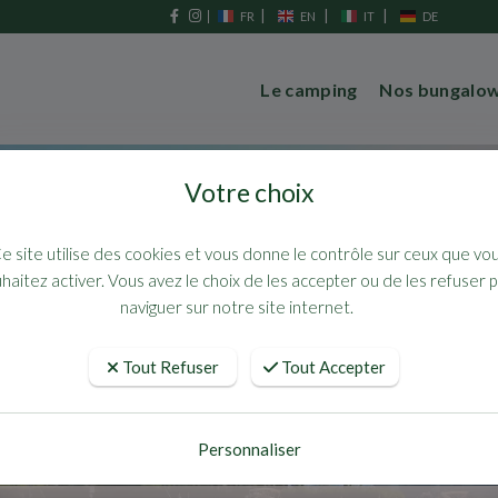
|
|
|
FR
EN
IT
DE
Le camping
Nos bungalo
Votre choix
e site utilise des cookies et vous donne le contrôle sur ceux que vo
haitez activer. Vous avez le choix de les accepter ou de les refuser 
naviguer sur notre site internet.
Bungalows du Golfe
Tout Refuser
Tout Accepter
CAMPING
LES PRUNIERS
Personnaliser