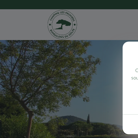
C
sou